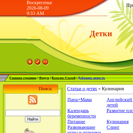
Воскресенье
Пр
2026-08-09
9:33 AM
Детки
Главная страница
|
Форум
|
Каталог Статей
|
Добавить новость
Поиск
Статьи о детях
»
Кулинария
Папа+Мама
Английский 
детей
Календарь
Развитие пл
беременности
Питание
Кулинария
Развивающие
Слинг
игры и игрушки