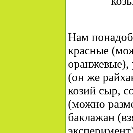
Нам понадоб
красные (мо
оранжевые), 
(он же райха
козий сыр, с
(можно разме
баклажан (вз
эксперимент