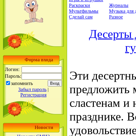
Раскраски
Журналы
Мультфильмы
Музыка для 
Сделай сам
Разное
Десерты 
г
Форма входа
Логин:
Эти десертн
Пароль:
запомнить
предложить 
Забыл пароль
|
Регистрация
сластенам и 
празднике. В
удовольстви
Новости