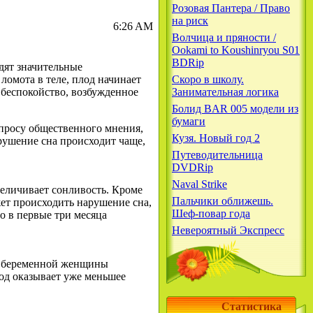
Розовая Пантера / Право
на риск
6:26 AM
Волчица и пряности /
Ookami to Koushinryou S01
BDRip
дят значительные
ломота в теле, плод начинает
Скоро в школу.
 беспокойство, возбужденное
Занимательная логика
Болид BAR 005 модели из
бумаги
просу общественного мнения,
Кузя. Новый год 2
рушение сна происходит чаще,
Путеводительница
DVDRip
Naval Strike
еличивает сонливость. Кроме
Пальчики оближешь.
жет происходить нарушение сна,
Шеф-повар года
о в первые три месяца
Невероятный Экспресс
 у беременной женщины
лод оказывает уже меньшее
Статистика