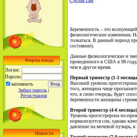
Сделай сам
Беременность – это волнующий
физиологические изменения. На
толкаться. В данный период пр
состояние).
Данные физиологические и эмо
Форма входа
проведенного в США в 98 году
чем в другое время.
Логин:
Пароль:
Первый триместр (1-3 месяцы
Высокий уровень прогестерона
запомнить
того, женщина чаще просыпаетс
Забыл пароль
|
что, в свою очередь, будет сп
Регистрация
беременности женщины стремят
Второй триместр (4-6 месяцы
Уровень прогестрерона по-пре
нормализуется сон, однако кач
давление на мочевой пузырь, в 
Новости
Третий триместр (7-9 месяцы)