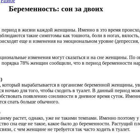
Разное
Беременность: сон за двоих
 период в жизни каждой женщины. Именно в это время происхо
блюдаются такие симптомы как тошнота, боли в ногах, вялость, 
оисходят еще и изменения на эмоциональном уровне (депрессия,
циональные изменения могут сказаться и на сне женщины. По о
, порядка 78% женщин сообщили, что в период беременности на
)
, который вырабатывается в организме беременной женщины, ув
я ночью для того, чтобы сходить в туалет. В данный период мо
особствовать появлению сонливости в дневное время суток. Именн
ся спать больше обычного.
)
жнему растет, однако, уже не такими темпами. Именно поэтому
ество сна еще не такое, какое было до беременности. Растущий п
связи, с чем женщине не требуется так часто ходить в туалет.