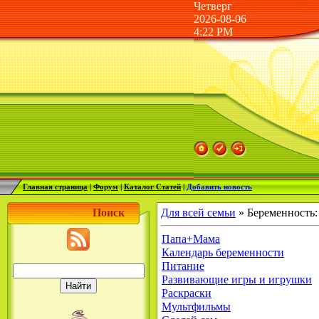
Четверг
2026-08-06
4:22 PM
Главная страница
|
Форум
|
Каталог Статей
|
Добавить новость
Поиск
Для всей семьи
» Беременность:
Папа+Мама
Календарь беременности
Питание
Развивающие игры и игрушки
Раскраски
Мультфильмы