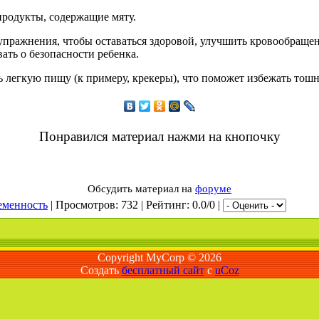
продукты, содержащие мяту.
упражнения, чтобы оставаться здоровой, улучшить кровообращени
вать о безопасности ребенка.
ь легкую пищу (к примеру, крекеры), что поможет избежать тошн
Понравился материал нажми на кнопочку
Обсудить материал на
форуме
еменность
|
Просмотров
: 732 |
Рейтинг
: 0.0/0 |
Copyright MyCorp © 2026
Создать
бесплатный сайт
с
uCoz