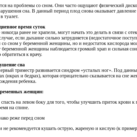
ся на проблемы со сном. Они часто ощущают физический диском
рушения сна. В данный период плод снова оказывает давление н
в туалет.
дневное время суток
когда ранее не храпели, могут начать это делать в связи с отек
 случае, если дыхание сильно затрудняется (недостаточное посту
 со сном у беременной женщины, но и недостаток кислорода мож
 у беременной женщины наблюдается громкий храп и сильная сон
обратиться к врачу.
ушение сна
ервый триместр развивается синдром «усталых ног». Под данн
гах (икрах и бедрах), которая отрицательно сказывается на сне
рождения ребенка.
беременных женщин:
 спасть на левом боку для того, чтобы улучшить приток крови к 
ремя на спине.
нако реже перед сном
и не рекомендуется кушать острую, жареную и кислую (к пример