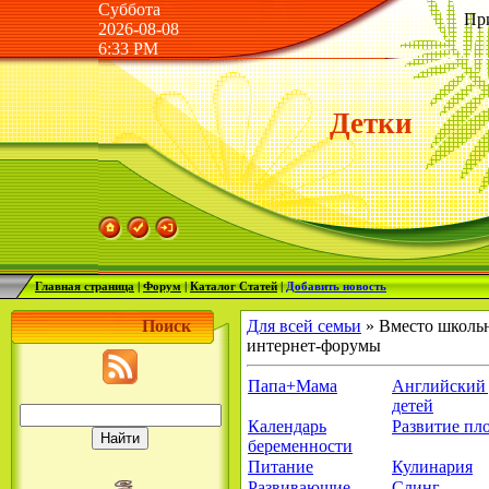
Суббота
Пр
2026-08-08
6:33 PM
Детки
Главная страница
|
Форум
|
Каталог Статей
|
Добавить новость
Поиск
Для всей семьи
» Вместо школьн
интернет-форумы
Папа+Мама
Английский 
детей
Календарь
Развитие пл
беременности
Питание
Кулинария
Развивающие
Слинг