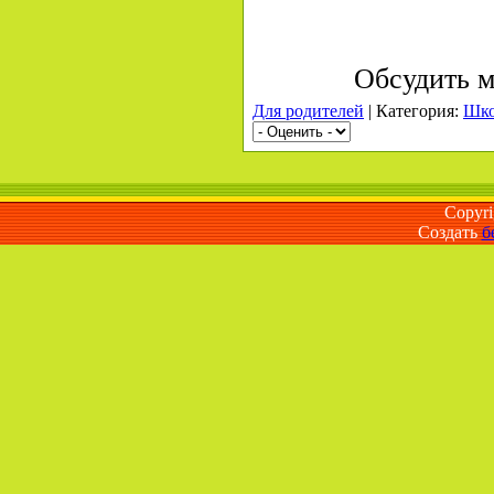
Обсудить м
Для родителей
|
Категория
:
Шко
Copyr
Создать
б