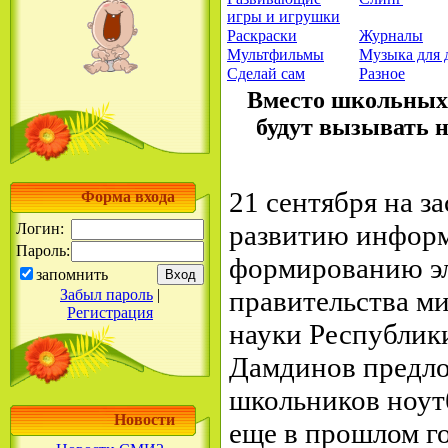
игры и игрушки
Раскраски
Журналы
Мультфильмы
Музыка для 
Сделай сам
Разное
Вместо школьных 
будут вызывать 
21 сентября на з
Форма входа
развитию информ
Логин:
Пароль:
формированию э
запомнить
правительства м
Забыл пароль
|
Регистрация
науки Республик
Дамдинов предло
школьников ноутб
Новости
еще в прошлом го