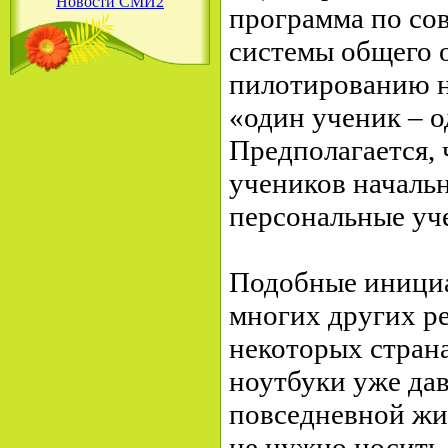
Новости СМИ2
программа по со
системы общего 
пилотированию н
«один ученик – 
Предполагается, 
учеников началь
персональные уч
Подобные инициа
многих других ре
некоторых стран
ноутбуки уже да
повседневной жиз
не нужно носить 