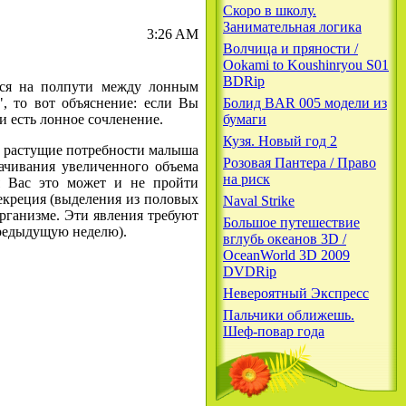
Скоро в школу.
Занимательная логика
3:26 AM
Волчица и пряности /
Ookami to Koushinryou S01
BDRip
тся на полпути между лонным
", то вот объяснение: если Вы
Болид BAR 005 модели из
 и есть лонное сочленение.
бумаги
Кузя. Новый год 2
ь растущие потребности малыша
Розовая Пантера / Право
ачивания увеличенного объема
на риск
я Вас это может и не пройти
екреция (выделения из половых
Naval Strike
организме. Эти явления требуют
Большое путешествие
 предыдущую неделю).
вглубь океанов 3D /
OceanWorld 3D 2009
DVDRip
Невероятный Экспресс
Пальчики оближешь.
Шеф-повар года