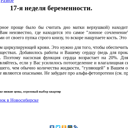
Разное
17-я неделя беременности.
рное проще было бы считать дно матки верхушкой) находи
ам неизвестно, где находится это самое "лонное сочленение
и от своего пупка строго книзу, то вскоре нащупаете кость. Это
м циркулирующей крови. Это нужно для того, чтобы обеспечит
еществах. Добавилось работы и Вашему сердцу (ведь для прок
. Поэтому насосная функция сердца возрастает на 20%. Дл
вляйтесь, если у Вас усилилось потоотделение и влагалищная с
льшего, чем обычно количества жидкости, "гуляющей" в Вашем 
е являются опасными. Не забудьте про альфа-фетопротеин (см.
ке низкие цены, огромный выбор квартир
рок в Новосибирске