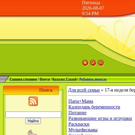
Пятница
2026-08-07
9:54 PM
Главная страница
|
Форум
|
Каталог Статей
|
Добавить новость
Поиск
Для всей семьи
» 17-я неделя б
Папа+Мама
Календарь беременности
Питание
Развивающие игры и игрушки
Раскраски
Мультфильмы