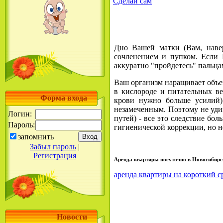
Сделай сам
Дно Вашей матки (Вам, наве
сочленением и пупком. Если В
аккуратно "пройдетесь" пальцам
Ваш организм наращивает объе
в кислороде и питательных в
Форма входа
крови нужно больше усилий)
незамеченным. Поэтому не уди
Логин:
путей) - все это следствие бо
Пароль:
гигиенической коррекции, но н
запомнить
Забыл пароль
|
Регистрация
Аренда квартиры посуточно в Новосибирс
аренда квартиры на короткий с
Новости